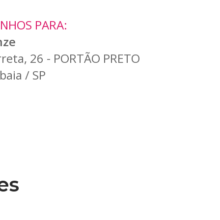
INHOS PARA:
nze
arreta, 26 - PORTÃO PRETO
ibaia / SP
es